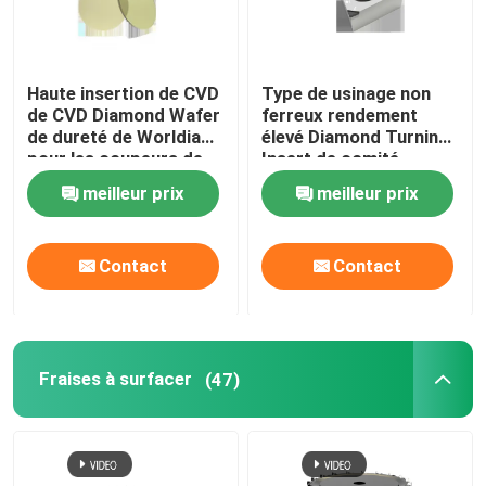
Haute insertion de CVD
Type de usinage non
de CVD Diamond Wafer
ferreux rendement
de dureté de Worldia
élevé Diamond Turning
pour les coupeurs de
Insert de comité
usinage
technique d'insertion
meilleur prix
meilleur prix
de CVD
Contact
Contact
Fraises à surfacer
(47)