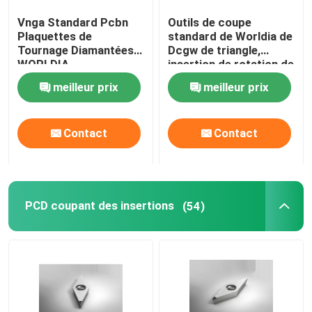
Vnga Standard Pcbn
Outils de coupe
Insertions de carbure
Plaquettes de
standard de Worldia de
Tournage Diamantées
Dcgw de triangle,
WORLDIA
insertion de rotation de
Tracement de la roue
carbure
meilleur prix
meilleur prix
Blancs de Pcd
Contact
Contact
Chip Breaker Inserts
PCD coupant des insertions
(54)
Micro perceuse PCD