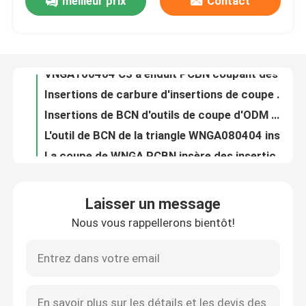
meilleur prix
Contact
Insertion de coupe de BCN de carbure des astuces ISO18001 deux avec l'excellente dureté chaude
La coupe à grande vitesse d'ISO14001 PCBN insère l'insertion de VNGA pour en acier trempé
Visite d'usine
VNGA160404 C3 a enduit PCBN coupant des insertions pour durcir l'acier
Insertions de carbure d'insertions de coupe d'OIN VNGA160408 PCBN pour le tour en métal
Contrôle de la qualité
Insertions de BCN d'outils de coupe d'ODM WORLDIA pour la rotation dure
L'outil de BCN de la triangle WNGA080404 insère les insertions de rotation pour l'acier inoxydable
Contact
La coupe de WNGA PCBN insère des insertions de tour de BCN pour durcir l'acier
Carbure CCGW060202 standard tournant l'insertion de coupe de PCD pour les matériaux non ferreux
Carbure CCGW09T302 standard tournant l'insertion de coupe de PCD pour les matériaux non ferreux
nouvelles
Insertions de rotation non-enduites de commande numérique par ordinateur de l'outil PCD d'insertion du carbure CCGW09T304
Laisser un message
Carbure CCGW09T308 standard tournant l'insertion de coupe de PCD pour les matériaux non ferreux
Tous les cas
Nous vous rappellerons bientôt!
Astuces de rotation de l'insertion 2N de carbure de la norme PCD de C-CCGW 060202
C-CCGW09T304 MND10 PCD coupant des insertions avec Chip Breaker
Outils de coupe Worldia
F-CCGW060204 Coupe de PCD d'insertion de rotation de carbure de plein visage pour les matériaux non ferreux
RoHS CCGT060202 PCD standard masque les insertions de rotation de carbure
PCD coupant des insertions