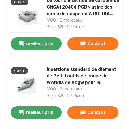
Le tour d'insertion de carbure de
CNGA120404 PCBN usine des
outils de coupe de WORLDIA
pour la fonte
MOQ：2 morceaux
Prix：$20-40/ Piece
meilleur prix
Contact
Insertions standard de diamant
de Pcd d'outils de coupe de
Worldia de Vcgw pour la
métallurgie des poudres
MOQ：2 morceaux
Prix：$20-40/ Piece
meilleur prix
Contact