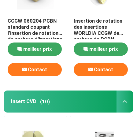
CCGW 060204 PCBN
Insertion de rotation
standard coupant
des insertions
l'insertion de rotation
WORLDIA CCGW de
de carbure d'insertions
carbure de PCBN
pour en acier trempé
meilleur prix
meilleur prix
Contact
Contact
Insert CVD
(10)