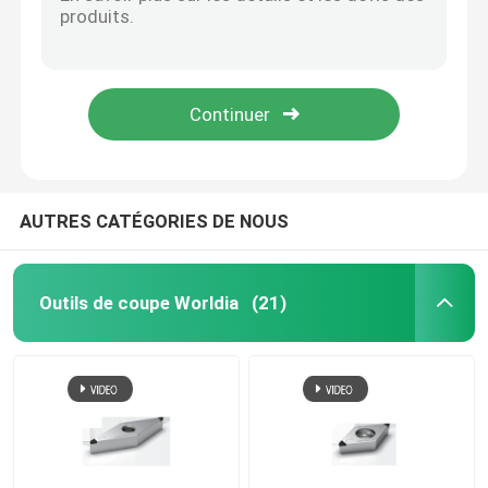
Insertions polycristallines de carbure de Diamond Inserts CCGT de la place CCGT060204
CCGT09T302 PCD masque l'insertion de coupe de carbure pour les matériaux non ferreux
PCBN coupant des insertions
Carbure CCGT09T308 standard tournant l'insertion de coupe de PCD pour les matériaux non ferreux
Insertion de rotation de coupe de l'insertion PCD du carbure DCGW070202 pour les matériaux non ferreux
Insert CVD
L'insertion de rotation PCD du carbure DCGW070204 masque ISO14001
Fraises à surfacer
AUTRES CATÉGORIES DE NOUS
Outils de coupe de PCBN
Outils de coupe Worldia
(21)
Outil de coupe d'alésoir
Outils en carbure monobloc
Outils de coupe de PCD