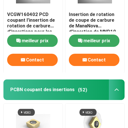
VCGW160402 PCD
Insertion de rotation
coupant l'insertion de
de coupe de carbure
rotation de carbure
de ManaNova
d'insertions pour les
d'insertion de MND10
matériaux non ferreux
PCD
meilleur prix
meilleur prix
Contact
Contact
PCBN coupant des insertions
(52)