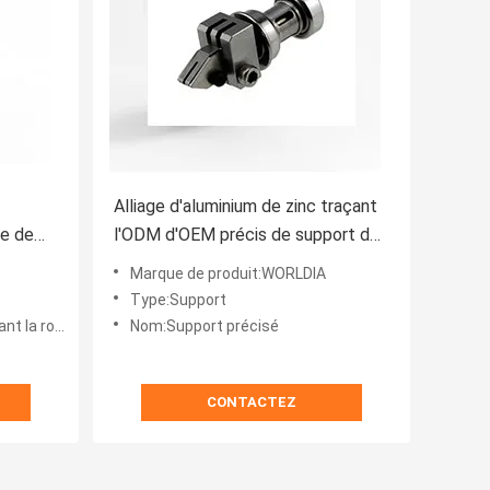
Alliage d'aluminium de zinc traçant
re de
l'ODM d'OEM précis de support de
roue
Marque de produit:WORLDIA
Type:Support
 la roue
Nom:Support précisé
CONTACTEZ