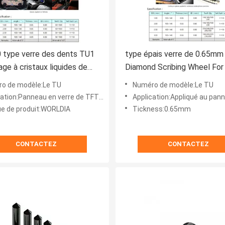
 type verre des dents TU1
type épais verre de 0.65mm
age à cristaux liquides de
Diamond Scribing Wheel Fo
 Scribing Wheels For
o de modèle:Le TU
Numéro de modèle:Le TU
nneau en verre de TFT LCD, d'AMOLED et verre d'affichage à cristaux liquides
Application:Appliqué au panneau en verre de TFT LCD, d'AMOLED
e de produit:WORLDIA
Tickness:0.65mm
CONTACTEZ
CONTACTEZ