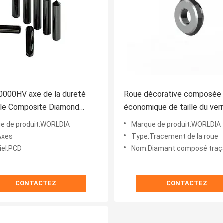
0000HV axe de la dureté
Roue décorative composée
le Composite Diamond
économique de taille du ver
 Wheel
Diamond Scribing Wheel
e de produit:WORLDIA
Marque de produit:WORLDIA
Automobile picovolte
Axes
Type:Tracement de la roue
iel:PCD
Nom:Diamant composé traçant
CONTACTEZ
CONTACTEZ