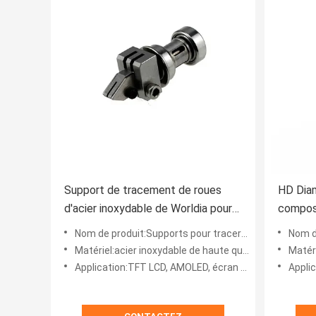
Support de tracement de roues
HD Dia
d'acier inoxydable de Worldia pour
compo
l'usinage de taille du verre
Nom de produit:Supports pour tracer des roues
Nom de
Matériel:acier inoxydable de haute qualité
Matér
Application:TFT LCD, AMOLED, écran tactile (tel que TV, smartphone, protection), verre de substrat, verre de cou
Application:Appliq