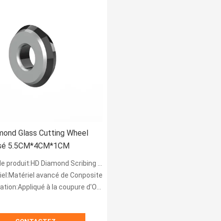
mond Glass Cutting Wheel
sé 5.5CM*4CM*1CM
 produit:HD Diamond Scribing Wheel
iel:Matériel avancé de Conposite
ué à la coupure d'OGS, de STN, de TP, de panneau et de verre conducteur d'ITO., miroir décorat