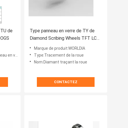
 TU de
Type panneau en verre de TY de
r OGS
Diamond Scribing Wheels TFT LCD
AMOLED traçant la roue
Marque de produit:WORLDIA
 et au verre d'OGS
Type:Tracement de la roue
Nom:Diamant traçant la roue
CONTACTEZ