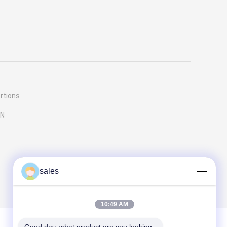
rtions
BN
sales
10:49 AM