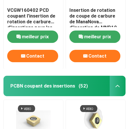
VCGW160402 PCD
Insertion de rotation
coupant l'insertion de
de coupe de carbure
rotation de carbure
de ManaNova
d'insertions pour les
d'insertion de MND10
matériaux non ferreux
PCD
meilleur prix
meilleur prix
Contact
Contact
PCBN coupant des insertions
(52)