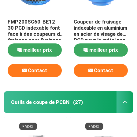
FMP200SC60-BE12-
Coupeur de fraisage
30 PCD indexable font
indexable en aluminium
face à des coupeurs de
en acier de visage de
fraisage pour l'usinage
PCD pour le métal non
de fraisage de
ferreux
meilleur prix
meilleur prix
commande numérique
par ordinateur
Contact
Contact
Outils de coupe de PCBN
(27)