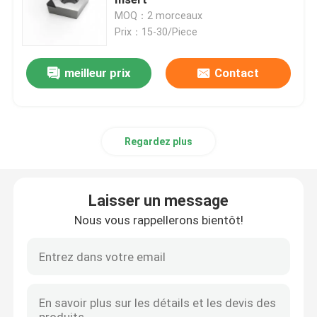
MOQ：2 morceaux
Prix：15-30/Piece
PCBN coupant des insertions
meilleur prix
Contact
Insert CVD
Fraises à surfacer
Regardez plus
Outils de coupe de PCBN
Laisser un message
Outil de coupe d'alésoir
Nous vous rappellerons bientôt!
Outils en carbure monobloc
Outils de coupe de PCD