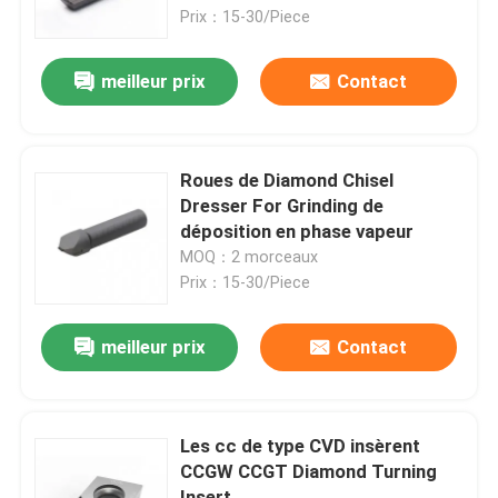
Prix：15-30/Piece
Visite d'usine
meilleur prix
Contact
Contrôle de la qualité
Roues de Diamond Chisel
Contact
Dresser For Grinding de
déposition en phase vapeur
MOQ：2 morceaux
nouvelles
Prix：15-30/Piece
Tous les cas
meilleur prix
Contact
Outils de coupe Worldia
Les cc de type CVD insèrent
CCGW CCGT Diamond Turning
PCD coupant des insertions
Insert