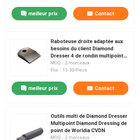
meilleur prix
Contact
Raboteuse droite adaptée aux
besoins du client Diamond
Dresser 4 de rondin multipoint
de CVDH CVDJ
MOQ：2 morceaux
Prix：15-30/Piece
meilleur prix
Contact
Aperçu
Outils multi de Diamond Dresser
Produits
Multipoint Diamond Dressing de
point de Worldia CVDN
A propos de nous
MOQ：2 morceaux