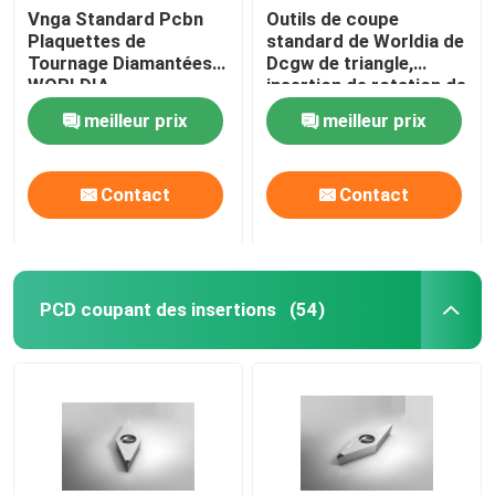
Vnga Standard Pcbn
Outils de coupe
Plaquettes de
standard de Worldia de
Tournage Diamantées
Dcgw de triangle,
WORLDIA
insertion de rotation de
carbure
meilleur prix
meilleur prix
Contact
Contact
PCD coupant des insertions
(54)