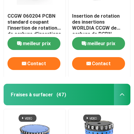
CCGW 060204 PCBN
Insertion de rotation
standard coupant
des insertions
l'insertion de rotation
WORLDIA CCGW de
de carbure d'insertions
carbure de PCBN
pour en acier trempé
meilleur prix
meilleur prix
Contact
Contact
Fraises à surfacer
(47)