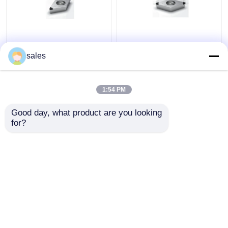
2N insertions de
Insertion de rotation
carbure d'outils de
de coupe de la haute
sales
coupe des astuces
précision PCBN
DCGW070208 PCBN
d'insertion de carbure
pour la fonte
de DCGW
1:54 PM
meilleur prix
meilleur prix
Good day, what product are you looking 
for?
Contact
Contact
Regardez plus
Aperçu
Au sujet de nous
Contactez-nous
Desktop Site
Plan du site
Privacy Policy