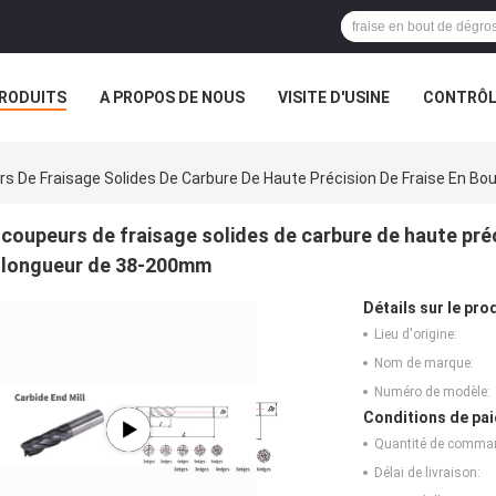
RODUITS
A PROPOS DE NOUS
VISITE D'USINE
CONTRÔLE
S
s De Fraisage Solides De Carbure De Haute Précision De Fraise En B
coupeurs de fraisage solides de carbure de haute préc
longueur de 38-200mm
Détails sur le prod
Lieu d'origine:
Nom de marque:
Numéro de modèle:
Conditions de pai
Quantité de comma
Délai de livraison: