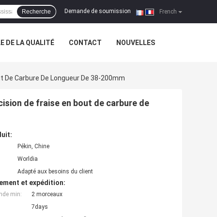
Demande de soumission
Recherche
|
French
 DE LA QUALITÉ
CONTACT
NOUVELLES
out De Carbure De Longueur De 38-200mm
ision de fraise en bout de carbure de
uit:
Pékin, Chine
Worldia
Adapté aux besoins du client
ement et expédition:
nde min:
2 morceaux
7days