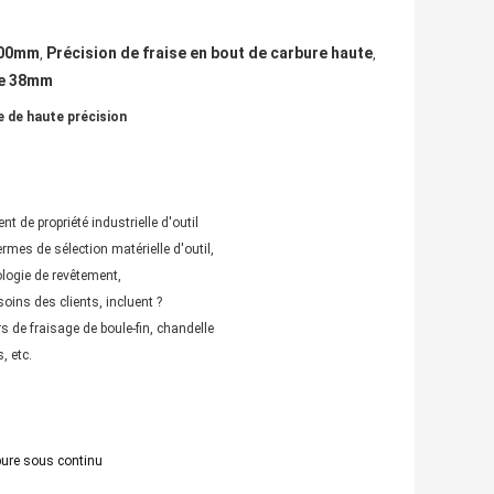
 200mm
Précision de fraise en bout de carbure haute
,
,
de 38mm
e de haute précision
 de propriété industrielle d'outil
rmes de sélection matérielle d'outil,
ologie de revêtement,
oins des clients, incluent ?
s de fraisage de boule-fin, chandelle
, etc.
upure sous continu