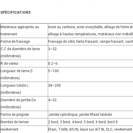
SPÉCIFICATIONS
Matériaux appropriés au
Acier au carbone, acier inoxydable, alliage de fonte e
traitement
alliage à hautes températures, matériaux non métalli
Forme de fraisage
Fraisage de côté, fente fraisant, rampe fraisant, cavit
C.C de diamètre de lame
3~32
(millimètres)
R de valeur
0.2~6
Longueur de lame (l
5~100
millimètres)
Longueur totale L
38~200
(millimètres)
Diamètre de jambe Ds
4~32
(millimètres)
Forme de poignée
Jambe cylindrique, jambe fifixed latérale
Nombre de lames
2 bord, 3 bord, 4 bord, 5 bord, 6 bord, bord 8
revêtement
Étain, TiAlN, AlCrN, basé sur AlTiN, DLC, revêtement