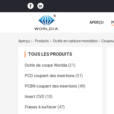
APERÇU
P
TOUS LES CA
Aperçu
Produits
Outils en carbure monobloc
Coupeur
TOUS LES PRODUITS
Outils de coupe Worldia
(21)
PCD coupant des insertions
(51)
PCBN coupant des insertions
(49)
Insert CVD
(10)
Fraises à surfacer
(47)