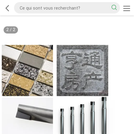
2
/
2