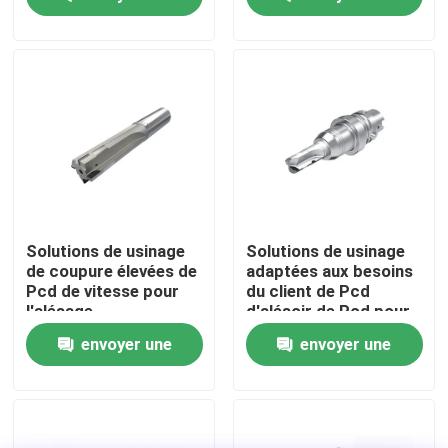
demande
demande
Visite d'usine
Contrôle de la qualité
Contact
nouvelles
Solutions de usinage
Solutions de usinage
de coupure élevées de
adaptées aux besoins
Pcd de vitesse pour
du client de Pcd
Tous les cas
l'alésage
d'alésoir de Pcd pour
l'usinage des véhicules
envoyer une
envoyer une
à moteur de pièces
Outils de coupe Worldia
demande
demande
PCD coupant des insertions