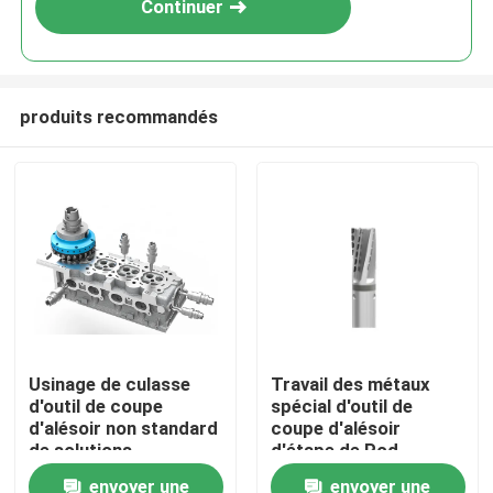
Continuer
produits recommandés
Aperçu
Usinage de culasse
Travail des métaux
d'outil de coupe
spécial d'outil de
Produits
d'alésoir non standard
coupe d'alésoir
de solutions
d'étape de Pcd
d'outillage de PCD
envoyer une
envoyer une
A propos de nous