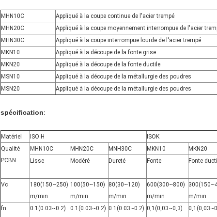
MHN10C
Appliqué à la coupe continue de l'acier trempé
MHN20C
Appliqué à la coupe moyennement interrompue de l'acier trem
MHN30C
Appliqué à la coupe interrompue lourde de l'acier trempé
MKN10
Appliqué à la découpe de la fonte grise
MKN20
Appliqué à la découpe de la fonte ductile
MSN10
Appliqué à la découpe de la métallurgie des poudres
MSN20
Appliqué à la découpe de la métallurgie des poudres
spécification
:
Matériel
ISO H
ISOK
Qualité
MHN10C
MHN20C
MNH30C
MKN10
MKN20
PCBN
Lisse
Modéré
Dureté
Fonte
Fonte ducti
Vc
180(150~250)
100(50~150)
80(30~120)
600(300~800)
300(150~
m/min
m/min
m/min
m/min
m/min
fn
0.1(0.03~0.2)
0.1(0.03~0.2)
0.1(0.03~0.2)
0,1(0,03~0,3)
0,1(0,03~0