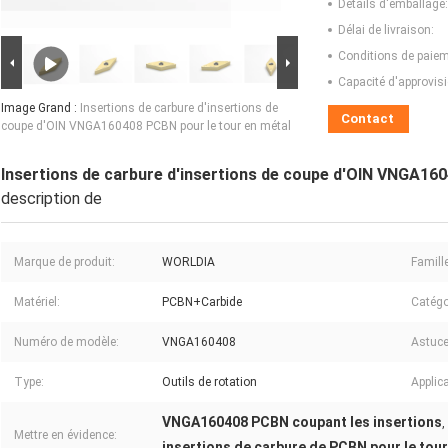
Détails d'emballage:
Délai de livraison:
Conditions de paiem
Capacité d'approvis
Image Grand :
Insertions de carbure d'insertions de
Contact
coupe d'OIN VNGA160408 PCBN pour le tour en métal
Insertions de carbure d'insertions de coupe d'OIN VNGA160
description de
Marque de produit:
WORLDIA
Famill
Matériel:
PCBN+Carbide
Catégo
Numéro de modèle:
VNGA160408
Astuce
Type:
Outils de rotation
Applica
VNGA160408 PCBN coupant les insertions
,
Mettre en évidence:
insertions de carbure de PCBN pour le tour