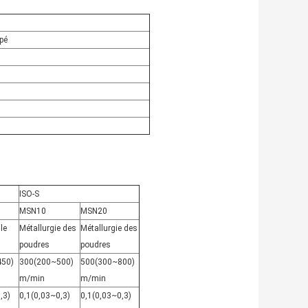
pé
ISO-S
MSN10
MSN20
le
Métallurgie des
Métallurgie des
poudres
poudres
450)
300(200~500)
500(300~800)
m/min
m/min
,3)
0,1(0,03~0,3)
0,1(0,03~0,3)