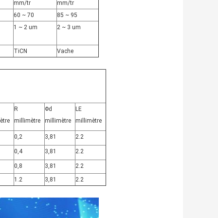
mm/tr
mm/tr
60 ~ 70
85 ~ 95
1 ~ 2 um
2 ~ 3 um
TiCN
Vache
R
Φd
LE
ètre
millimètre
millimètre
millimètre
0,2
3,81
2.2
0,4
3,81
2.2
0,8
3,81
2.2
1.2
3,81
2.2