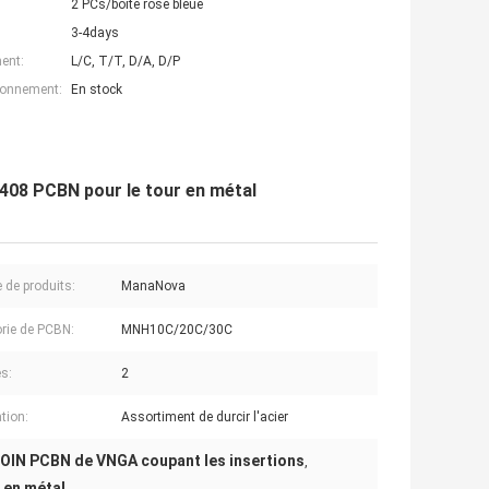
2 PCs/boîte rose bleue
3-4days
ent:
L/C, T/T, D/A, D/P
ionnement:
En stock
408 PCBN pour le tour en métal
e de produits:
ManaNova
rie de PCBN:
MNH10C/20C/30C
s:
2
tion:
Assortiment de durcir l'acier
OIN PCBN de VNGA coupant les insertions
,
 en métal