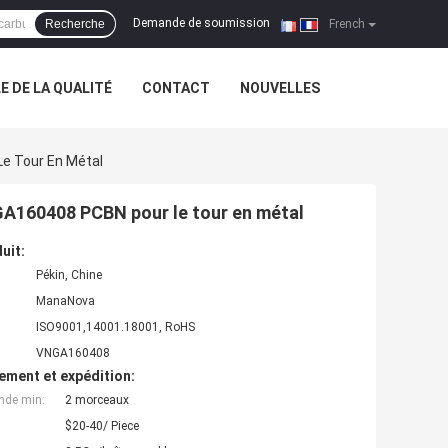
Demande de soumission
Recherche
|
French
 DE LA QUALITÉ
CONTACT
NOUVELLES
Le Tour En Métal
NGA160408 PCBN pour le tour en métal
uit:
Pékin, Chine
ManaNova
ISO9001,14001.18001, RoHS
VNGA160408
ement et expédition:
nde min:
2 morceaux
$20-40/ Piece