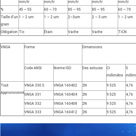
mm/tr
mm/tr
mm/tr
mm/tr
mm/tr
%
45 ~ 55
60 ~ 70
85 ~ 95
85 ~ 95
60 ~ 70
Taille d'un
1 ~ 2 um
1 ~ 2 um
2~3um
2 ~ 3 um
1 ~ 2 um
grain
Obligation
Tic
Étain
Vache
Vache
TiCN
VNGA
Forme
Dimensions
Code ANSI
Norme ISO
Des astuces
CI
S
millimètre
millim
Tout
VNGA 330.5
VNGA 160402
2N
9.525
4,76
Approvisionné
GNGA 331
VNGA 160404
2N
9.525
4,76
VNGA 332
VNGA 160408
2N
9.525
4,76
VNGA 333
VNGA 160412
2N
9.525
4,76