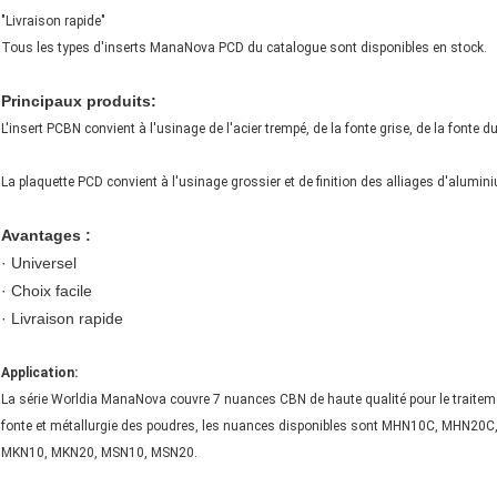
"Livraison rapide"
Tous les types d'inserts ManaNova PCD du catalogue sont disponibles en stock.
Principaux produits:
L'insert PCBN convient à l'usinage de l'acier trempé, de la fonte grise, de la fonte d
La plaquette PCD convient à l'usinage grossier et de finition des alliages d'alumin
Avantages :
· Universel
· Choix facile
· Livraison rapide
Application:
La série Worldia ManaNova couvre 7 nuances CBN de haute qualité pour le traitemen
fonte et métallurgie des poudres, les nuances disponibles sont MHN10C, MHN20
MKN10, MKN20, MSN10, MSN20.