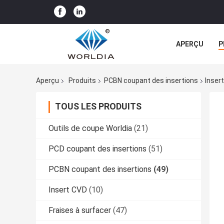
APERÇU
P
TOUS LES CA
Aperçu
Produits
PCBN coupant des insertions
Inser
TOUS LES PRODUITS
Outils de coupe Worldia
(21)
PCD coupant des insertions
(51)
PCBN coupant des insertions
(49)
Insert CVD
(10)
Fraises à surfacer
(47)