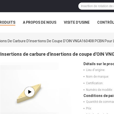
RODUITS
A PROPOS DE NOUS
VISITE D'USINE
CONTRÔLE
S
tions De Carbure D'insertions De Coupe D'OIN VNGA160408 PCBN Pour 
Insertions de carbure d'insertions de coupe d'OIN V
Détails sur le prod
Lieu d'origine:
Nom de marque:
Certification:
Numéro de modèle:
Conditions de pai
Quantité de comma
Prix: